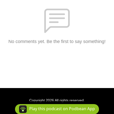
No comments yet. Be the first to say something!
Copyright 2026 All rights reserved.
Podcast Powered By
Podbean
Play this podcast on Podbean App